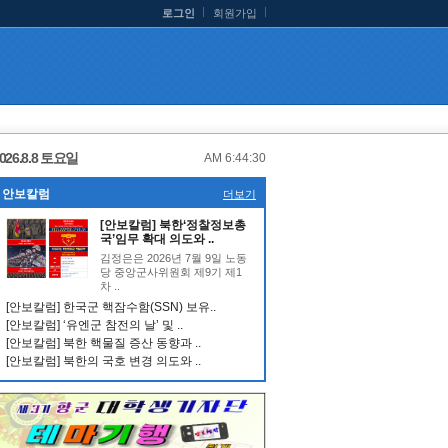
로그인
회원가입
026.8.8 토요일
AM 6:44:31
안보칼럼
더보기
[안보칼럼] 북한‘정찰정보총
국’임무 확대 의도와 ..
김정은은 2026년 7월 9일 노동
당 중앙군사위원회 제9기 제1
차 ..
[안보칼럼] 한국군 핵잠수함(SSN) 보유..
[안보칼럼] ‘유엔군 참전의 날’ 및 ..
[안보칼럼] 북한 핵물질 증산 동향과 ..
[안보칼럼] 북한의 국호 변경 의도와 ..