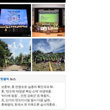
핫클릭
뉴스
보훈부, 美 전쟁포로·실종자 확인국과 M..
美, '반도체·태양광 핵심 소재' 파생제품..
'바다에 둥둥'…인천 강화군 北 목함지..
北, 단거리 탄도미사일 발사 다음 날에..
美해병대, 한국서 첫 자폭드론 실사격훈련..