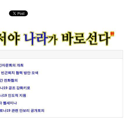
민간자문회의 개최
‧빈곤퇴치 협력 방안 모색
관간 전화협의
로나19 공조 강화키로
로나19 인도적 지원
9차 웹세미나
코로나19 관련 안보리 공개토의