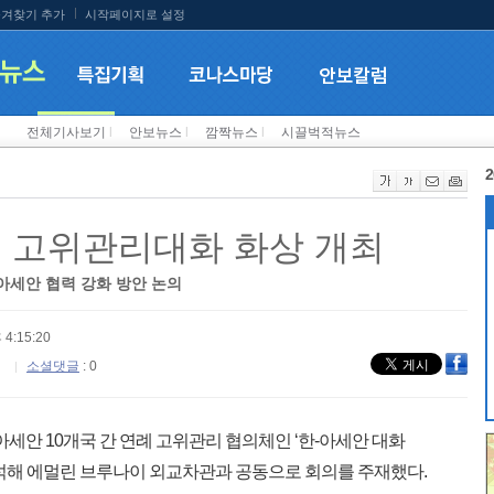
겨찾기 추가
시작페이지로 설정
전체기사보기
l
안보뉴스
l
깜짝뉴스
l
시끌벅적뉴스
2
국 고위관리대화 화상 개최
-아세안 협력 강화 방안 논의
 4:15:20
소셜댓글
: 0
아세안 10개국 간 연례 고위관리 협의체인 ‘한-아세안 대화
로 참석해 에멀린 브루나이 외교차관과 공동으로 회의를 주재했다.