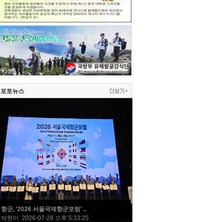
포토뉴스
향군, '2026 서울국제향군포럼' ..
박현미 2026-07-28 오후 5:33:25