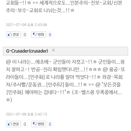
교회들~!!ㅎ == 세계적으로도...인본주의-진보-교회/신본
주의-보수-교회로 나뉘는것...!!ㅎ
2021-07-09 오후 2:43:06
0
0
G-Crusader(crusader)
@ 이 나라는...애초에~ 군인들이 지켯고~!!ㅎ 군인들이...정
치 잘하고~! 반공-진리 확립햇더니만...!!ㅎㅎㅎ @ 용공-또
라이들이...[민주화]로 나라를 말아 먹엇다~!!ㅎ 좌경-목회
자/주사빨/운동권...[민주82]들이...!!ㅎ == @ "모든것을
[민주화] 해야하는 겁네다~!!"ㅎ (조-벨스옹 우록중에서...
ㅎ)
2021-07-09 오후 2:42:15
0
0