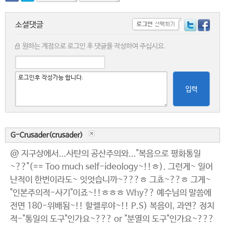
소셜댓글
원하는 계정으로 로그인 후 댓글을 작성하여 주십시요.
입력
G-Crusader(crusader)
@ 지구상에서...사탄의 공산주의와..."복음으로 평화통일
~??"(== Too much self-ideology~!!ㅎ). 그런게~ 일어
난적이 한번이라도~ 잇엇습니까~???ㅎ 그쵸~??ㅎ 그게~
"인본주의적-사기"이죠~!!ㅎㅎㅎ Why?? 예수님의 말씀에
전면 180-위배됨~!! 할렐루야~!! P.S) 복음이, 과연? 정치
적-"통일의 도구"인가요~??? or "분열의 도구"인가요~???