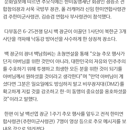
문화일보에 따르면 추모식에는 한미동맹재단 회장인 정승조 전
합참의장과 서욱 국방부 장관, 폴 러캐머라 신임 한미연합사령관
겸 주한미군사령관, 김승겸 연합사 부사령관이 참석했다.
다부동은 6·25전쟁 당시 백 장군이 이끌던 1사단이 북한군 3개
사단을 격파해 낙동강 방어선을 사수하게 한 상징적 장소다.
백 장군의 장녀 백남희씨는 초청연설을 통해 “오늘 추모 행사가
단지 아버님을 위한 것만이 아니라, 대한민국의 자유와 민주주의
를 수호하기 위해 투쟁하고 희생한 모든 분을 위한 것이 되기를
아버님께서 원하셨을 것이라고 생각한다”며 “만약 아버님이 계
셨다면 그분은 일요일에도 방심하지 말고 비무장지대(DMZ)를
확고하게 지킬 것을 강조하고 한·미 동맹의 중요성을 옹호하셨을
것”이라고 말했다.
한편 이 날 백선엽 장군 1주기 추모 행사를 앞두고 전직 한미연
합사령관(주한미군사령관) 7명이 영상 등으로 추모 메시지를 보
내온 것으로 알려졌다.