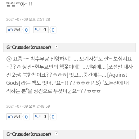
할렐루야~!!
2021-07-09 오후 2:51:28
0
0
G-Crusader(crusader)
@ 요즘~~ 박수무당 신앙하시는... 모기자분도 잘~ 보십시요
~??ㅎ 상전-힌두교인의 책꽂이에는...맨위에...[조선말 대사
전 2권; 북한책이죠??ㅎㅎㅎ]잇고...중간에는...[Against
Gods]라는 책도 잇더군요~!!??ㅎㅎㅎ P.S) "모든신에 대
적하는 분"을 상전으로 두셧더군요~??ㅎㅎㅎ
2021-07-09 오후 2:48:59
0
0
G-Crusader(crusader)