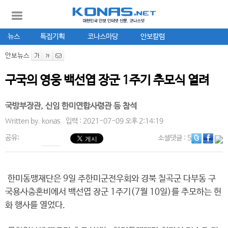
뉴스
특집기획
코나스마당
안보칼럼
안보뉴스
구국의 영웅 백선엽 장군 1주기 추모식 열려
국방부장관, 신임 한미연합사령관 등 참석
Written by.
konas
입력 : 2021-07-09 오후 2:14:19
공유:
소셜댓글
: 5
한미동맹재단은 9일 주한미군전우회와 경북 칠곡군 다부동 구
국용사충혼비에서 백선엽 장군 1주기(7월 10일)를 추모하는 헌
화 행사를 열었다.