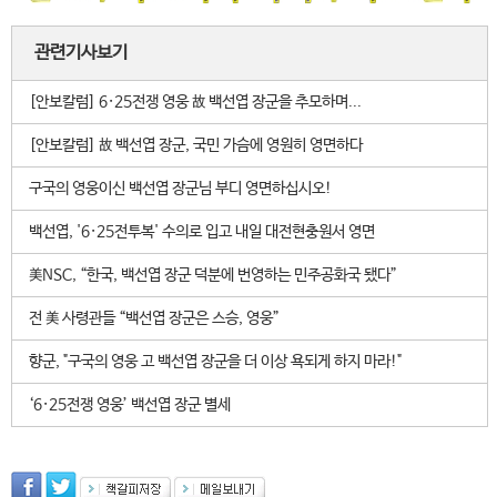
관련기사보기
[안보칼럼] 6·25전쟁 영웅 故 백선엽 장군을 추모하며...
[안보칼럼] 故 백선엽 장군, 국민 가슴에 영원히 영면하다
구국의 영웅이신 백선엽 장군님 부디 영면하십시오!
백선엽, '6·25전투복' 수의로 입고 내일 대전현충원서 영면
美NSC, “한국, 백선엽 장군 덕분에 번영하는 민주공화국 됐다”
전 美 사령관들 “백선엽 장군은 스승, 영웅”
향군, "구국의 영웅 고 백선엽 장군을 더 이상 욕되게 하지 마라!"
‘6·25전쟁 영웅’ 백선엽 장군 별세