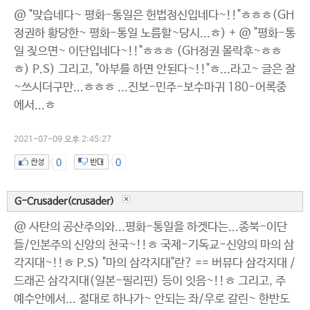
@ "맞습네다~ 평화-통일은 헌법정신입네다~!!"ㅎㅎㅎ(GH
정권하 황당한~ 평화-통일 노름할~당시...ㅎ) + @ "평화-통
일 짖으면~ 이단입네다~!!"ㅎㅎㅎ (GH정권 몰락후~ㅎㅎ
ㅎ) P.S) 그리고, "아부를 하면 안된다~!!"ㅎ...라고~ 글은 잘
~쓰시더구만...ㅎㅎㅎ ...진보-민주-보수마귀 180-어록중
에서...ㅎ
2021-07-09 오후 2:45:27
0
0
G-Crusader(crusader)
@ 사탄의 공산주의와...평화-통일을 하겟다는...종북-이단
들/인본주의 신앙의 천국~!!ㅎ 국제-기독교-신앙의 마의 삼
각지대~!!ㅎ P.S) "마의 삼각지대"란? == 버뮤다 삼각지대 /
드래곤 삼각지대(일본-필리핀) 등이 잇음~!!ㅎ 그리고, 주
예수안에서... 절대로 하나가~ 안되는 좌/우로 갈린~ 한반도