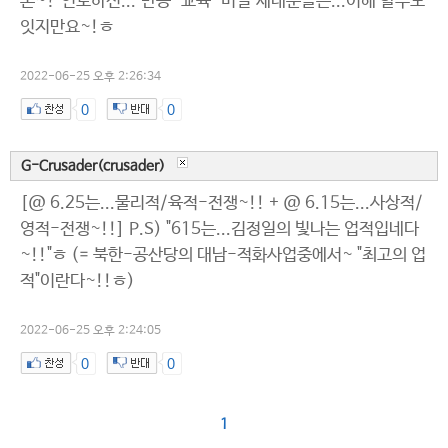
론~? 연로하신..."반공-교육-미필"세대분들은...이해 할수도
잇지만요~!ㅎ
2022-06-25 오후 2:26:34
0
0
G-Crusader(crusader)
[@ 6.25는...물리적/육적-전쟁~!! + @ 6.15는...사상적/
영적-전쟁~!!] P.S) "615는...김정일의 빛나는 업적입네다
~!!"ㅎ (= 북한-공산당의 대남-적화사업중에서~ "최고의 업
적"이란다~!!ㅎ)
2022-06-25 오후 2:24:05
0
0
1