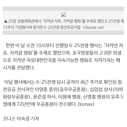
▲ 25일 장충체육관에서 '지켜낸 자유, 지켜갈 평화'를 주제로 열린 6.25전쟁 제
72주년 기념행사에 참석한 6·25전쟁 참전유공자들. ⓒkonas.net
한편 이 날 오전 10시부터 진행된 6·25전쟁 행사는 ‘지켜낸 자
유, 지켜갈 평화’를 주제로 열렸으며, 호국영웅들의 고귀한 희생
으로 지켜낸 자유대한민국을 지속가능한 평화로 지켜가자는 메
시지를 전달했다.
이날 행사에서는 6·25전쟁 당시 공적이 최근 추가로 확인된 참
전유공 전사자인 이영훈 중위(충무무공훈장), 심임섭 상사(이하
화랑무공훈장), 윤준걸 하사, 이원재 병장, 신명철 병장의 유족 5
명에게 72년만에 무공훈장이 전수됐다.(konas)
코나스 이숙경 기자