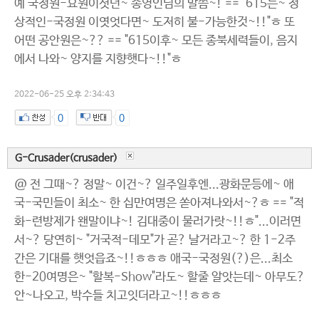
예 국정원-요원이셧던~ 송영인님의 말씀~! == "615는~ 정
상적인-국정원 이엿엇다면~ 도저히 불-가능한것~!!"ㅎ 또
어떤 공안원은~?? == "615이후~ 모든 종북세력들이, 음지
에서 나와~ 양지를 지향햇다~!!"ㅎ
2022-06-25 오후 2:34:43
0
0
G-Crusader(crusader)
@ 전 그때~? 정말~ 이건~? 일주일후엔...광화문등에~ 애
국-국민들이 최소~ 한 십만여명은 쏟아져나와서~?ㅎ == "적
화-련방제가 왠말이냐~! 김대중이 물러가랏~!!ㅎ"...이러면
서~? 당연히~ "거국적-데모"가 곧? 날거라고~? 한 1-2주
간은 기대를 햇엇읍죠~!!ㅎㅎㅎ 애국-국정원(?)은...최소
한-20여명은~ "할복-Show"라도~ 할줄 알앗는데~ 아무도?
안~나오고, 박수들 치고잇더라고~!!ㅎㅎㅎ