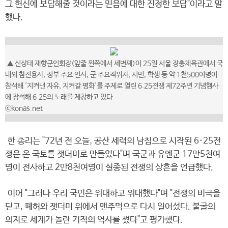
그 헌신에 보답해줄 것이라는 믿음에 대한 진정한 보답"이라고 말
했다.
▲ 신상태 재향군인회장(앞줄 왼쪽에서 세번째)이 25일 서울 장충체육관에서 국
내외 참전용사, 정부 주요 인사, 군 주요직위자, 시민, 학생 등 약 1천500여명이
참석해 '지켜낸 자유, 지켜갈 평화'를 주제로 열린 6.25전쟁 제72주년 기념행사
에 참석해 6.25의 노래를 제창하고 있다.
ⓒkonas.net
한 총리는 "72년 전 오늘, 공산 세력의 남침으로 시작된 6·25전
쟁은 온 국토를 잿더미로 만들었다"며 국군과 유엔군 17만5천여
명이 전사하고 2만8천여명이 실종된 전쟁의 상흔을 언급했다.
이어 "그러나 우리 국민은 위대하고 위대했다"며 "전쟁의 비극을
딛고, 폐허와 잿더미 위에서 맨주먹으로 다시 일어섰다. 불굴의
의지로 세계가 놀란 기적의 역사를 썼다"고 평가했다.