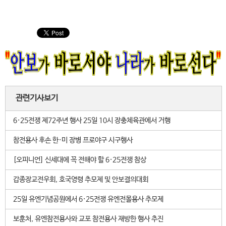
관련기사보기
6·25전쟁 제72주년 행사 25일 10시 장충체육관에서 거행
참전용사 후손 한·미 장병 프로야구 시구행사
[오피니언] 신세대에 꼭 전해야 할 6·25전쟁 참상
갑종장교전우회, 호국영령 추모제 및 안보결의대회
25일 유엔기념공원에서 6·25전쟁 유엔전몰용사 추모제
보훈처, 유엔참전용사와 교포 참전용사 재방한 행사 추진