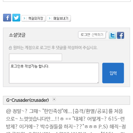
소셜댓글
원하는 계정으로 로그인 후 댓글을 작성하여 주십시요.
입력
G-Crusader(crusader)
@ 정말~? 그때~ "한민족성"에...[충격/환멸/공포]를 처음
으로~ 느꼇엇습니다만...!!ㅎ == "대체? 어떻게~? 615-련
방제? 이거에~? 박수질들을 하지~??"ㅎㅎㅎ P.S) 해직-정