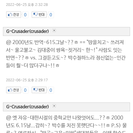
2022-06-25 오후 2:32:28
0
0
G-Crusader(crusader)
@ 2000년도 반역-615그날~??ㅎ == "땅을치고~ 쓰러져
서~ 울고불고~ 김대중이 쌍욕-짓거리~ 한~!" 사람도 잇는
반면~??ㅎ vs. 그걸듣고도~? 박수질하느라 정신없는-인간
들이 훨~더 많더구나~!!ㅎ
2022-06-25 오후 2:29:17
0
0
G-Crusader(crusader)
@ 옛 자유-대한시절의 중학교만 나왓엇어도...??ㅎ 2000
년도 6.15날...감히~? 박수를 치진 못햇단다~~!!ㅎ P.S) 물