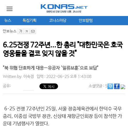
뉴스
특집기획
코나스마당
안보칼럼
안보뉴스
6.25전쟁 72주년...한 총리 "대한민국은 호국
영웅들을 결코 잊지 않을 것"
"북 위협 단호하게 대응…유공자 '일류보훈'으로 보답"
Written by.
이숙경
입력 : 2022-06-25 오후 1:43:08
공유:
소셜댓글
: 5
6·25 전쟁 72주년인 25일, 서울 장충체육관에서 한덕수 국무
총리, 이종섭 국방부 장관, 신상태 재향군인회장 등이 참석한 가
운데 기념행사가 열렸다.