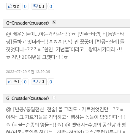
0
0
G-Crusader(crusader)
@ 배운놈들이...아는거라곤~??ㅎ [민주-타령]+[통일-타
령]들하고 잇더라~!!ㅎㅎㅎ P.S) 전 꿋꿋이 [반공-진리]를
짓엇더니~???ㅎ "천연-기념물"이라고...왕따시키더라~!!
ㅎ 지난 20여년을 그랫다~!!ㅎ
2022-07-29 오전 12:29:06
0
0
G-Crusader(crusader)
@ [반공/통일전선-전술]을 그리도~ 가르쳣엇건만...??ㅎ
어찌~ 그 가르침들을 기억하고~ 행하는 놈들이 없엇단다~!!
ㅎ (= 불-순종의 영들~!!ㅎ) @ 멧돼지-수령의 공산당과 평
화/민족-통일을 한다는...좌빨-정치인/교수/목회자들~!!ㅎ