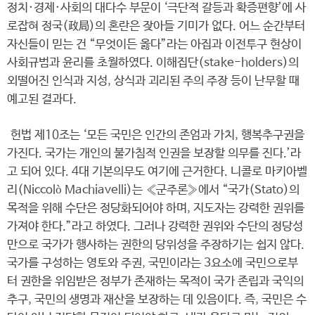
정치·경제·사회의 대다수 부문이 ‘극단적 갈등과 확증편향’에 사
로잡혀 정국(政局)의 혼란은 잦아들 기미가 없다. 어느 순간부터
자신들이 믿는 건 “무엇이든 옳다”라는 아집과 이전투구 현상이
사회규범과 윤리를 초월하였다. 이해집단(stake-holders)의
외떨어진 인식과 지성, 상식과 괴리된 주의 주장 등이 난무할 때
예고된 결과다.
헌법 제10조는 ‘모든 국민은 인간의 존엄과 가치, 행복추구권을
가진다. 국가는 개인의 불가침적 인권을 보장할 의무를 진다.’라
고 되어 있다. 4대 기본의무도 여기에 근거한다. 니콜로 마키아벨
리(Niccolò Machiavelli)는 «군주론»에서 “국가(Stato)의
목적을 위해 수단은 정당화되어야 하며, 지도자는 강력한 권위를
가져야 한다.”라고 하였다. 그러나 강력한 권위와 수단의 정당성
만으로 국가가 행사하는 권한의 당위성을 주장하기는 쉽지 않다.
국가를 구성하는 영토와 주권, 국민이라는 3요소에 국민으로부
터 권한을 위임받은 정부가 존재하는 목적이 국가 존립과 국익의
추구, 국민의 생명과 재산을 보장하는 데 있음이다. 즉, 국민은 수