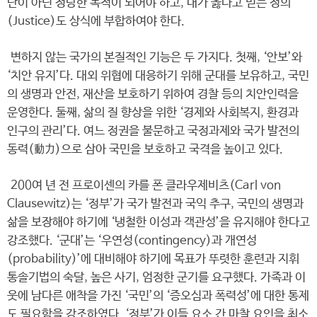
단이 아닌 정당한 목적이 되어야 하고, 내가 옳다고 믿는 정의
(Justice)도 상식에 부합하여야 한다.
변하지 않는 국가의 본질적인 기능은 두 가지다. 첫째, ‘안보’와
‘치안 유지’다. 대외 위협에 대응하기 위해 군대를 보유하고, 국민
의 생명과 안전, 재산을 보호하기 위하여 경찰 등의 치안인력을
운영한다. 둘째, 삶의 질 향상을 위한 ‘경제와 사회복지, 환경과
인구의 관리’다. 여느 정권을 불문하고 국정과제와 국가 발전의
동력(動力)으로 삼아 국민을 보호하고 국격을 높이고 있다.
200여 년 전 프로이센의 카를 폰 클라우제비츠(Carl von
Clausewitz)는 ‘정부’가 국가 발전과 국익 추구, 국민의 생명과
삶을 보장해야 하기에 ‘냉철한 이성과 객관성’을 유지해야 한다고
강조했다. ‘군대’는 ‘우연성(contingency)과 개연성
(probability)’에 대비해야 하기에 목표가 뚜렷한 훈련과 지휘
통솔기법의 숙달, 높은 사기, 엄정한 군기를 요구했다. 가족과 이
웃에 남다른 애착을 가진 ‘국민’의 ‘증오심과 폭력성’에 대한 통제
도 필요함을 강조하였다. ‘정부’가 이들 요소 간 마찰 요인을 최소