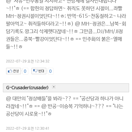
@ "자유-민주통일 지지하고~ 연방제에 결사반대합니다
~!!"ㅎ (== 합헌의 정답하면~ 취직도 못하던 시절이...좌빨
MH-정권시절이엇단다~!!ㅎ; 반역-615-찬동질하고~ 나라
팔아먹고~ 취직들하더라고~!!ㅎ) @ MH-정권은...남북-회
담기록도 깡그리 삭제햇다잖네~!!ㅎ 그만큼...DJ/MH/JI정
권들은...종북-빨강이엇단다~!!ㅎ == 민주화의 붉은-열매
들~!!ㅎ
2022-07-29 오전 12:34:32
0
0
G-Crusader(crusader)
@ 대만의 "정상배들"을 봐라~?? == "공산당과 하나가 아니
라잖네~!!"ㅎ == @ 반공-이승복 기억하나~??? == "나는
공산당이 시로욧~!!"ㅎ
2022-07-29 오전 12:30:41