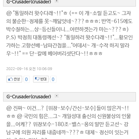
G-Crusader(crusader)
@ "통일하러 왓수다래~!!"ㅎ (== 이 개-소릴 듣고도~ 그자
의 불순한-정체를 못~깨닳앗네~???ㅎㅎㅎ; 반역-615에도
박수질하는...상-등신들이니...어련하겟는가 마는~???ㅎ)
P.S) 박정희 대통령께선~? "통일하러 왓수다래~!!"...황모인
가하는 고향선배-남파간첩을..."어데서~ 개-수작 하지 말라
우~!!" == 단-칼에 베어버리셧단다~!!ㅎㅎㅎ
2022-09-16 오전 10:06:09
0
0
G-Crusader(crusader)
@ 진짜~ 이건...? [위장-보수/간신-보수]들이 많은겨~!!
ㅎㅎ @ 국민의 힘은...그~ 개일성대 출신의 신원불상의 인물
을...어케?? 위장보수-180조-벨스-옹의 말만 듣고선~ 강
남구에 의원 자리를 내줍네까~???ㅎ 대체~ 정신이 잇는거