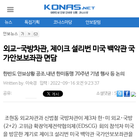
뉴스
특집기획
코나스마당
안보칼럼
안보뉴스
외교-국방차관, 제이크 설리번 미국 백악관 국
가안보보좌관 면담
한반도 안보상황 공조.내년 한미동맹 70주년 기념 행사 등 논의
Written by.
이숙경
입력 : 2022-09-16 오전 9:23:37
공유:
소셜댓글
: 5
조현동 외교차관과 신범철 국방차관이 제3차 한･미 외교･국방
(2+2) 고위급 확장억제전략협의체(EDSCG) 회의 참석차 미국
을 방문한 계기로 제이크 설리번 미국 백악관 국가안보보좌관을