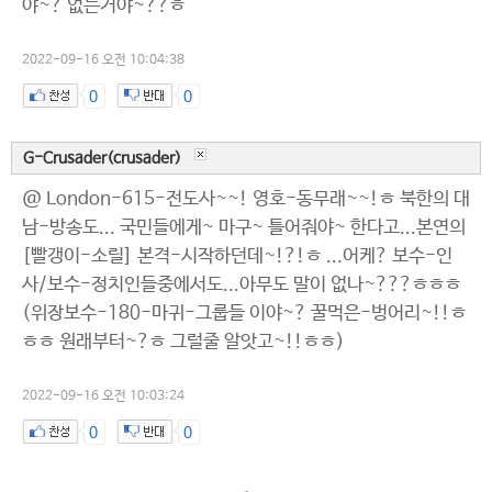
야~? 없는거야~??ㅎ
2022-09-16 오전 10:04:38
0
0
G-Crusader(crusader)
@ London-615-전도사~~! 영호-동무래~~!ㅎ 북한의 대
남-방송도... 국민들에게~ 마구~ 틀어줘야~ 한다고...본연의
[빨갱이-소릴] 본격-시작하던데~!?!ㅎ ...어케? 보수-인
사/보수-정치인들중에서도...아무도 말이 없나~???ㅎㅎㅎ
(위장보수-180-마귀-그룹들 이야~? 꿀먹은-벙어리~!!ㅎ
ㅎㅎ 원래부터~?ㅎ 그럴줄 알앗고~!!ㅎㅎ)
2022-09-16 오전 10:03:24
0
0