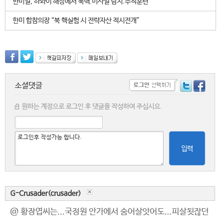
한미일, 하와이 해상에서 북핵.미사일 탐지.추적훈련
한미 합참의장 “북 핵실험 시 전략자산 적시전개”
소셜댓글
원하는 계정으로 로그인 후 댓글을 작성하여 주십시요.
입력
G-Crusader(crusader)
@ 황장엽씨는...국정원 안가에서 숨어살앗어도...피살됫잖던