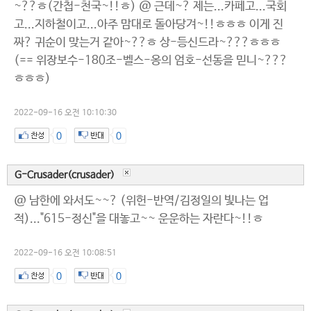
~??ㅎ(간첩-천국~!!ㅎ) @ 근데~? 제는...카페고...국회
고...지하철이고...아주 맘대로 돌아당겨~!!ㅎㅎㅎ 이게 진
짜? 귀순이 맞는거 같아~??ㅎ 상-등신드라~???ㅎㅎㅎ
(== 위장보수-180조-벨스-옹의 엄호-선동을 믿니~???
ㅎㅎㅎ)
2022-09-16 오전 10:10:30
0
0
G-Crusader(crusader)
@ 남한에 와서도~~? (위헌-반역/김정일의 빛나는 업
적)..."615-정신"을 대놓고~~ 운운하는 자란다~!!ㅎ
2022-09-16 오전 10:08:51
0
0