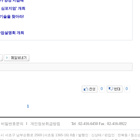
가 양성 시급해”
 심포지엄’ 개최
기술을 찾아라!
사업설명회 개최
0
0
1
비밀번호문의
l
개인정보취급방침
Tel : 02-416-6450 Fax : 02-416-0922
서울시 서초구 남부순환로 2569 (서초동 1365-16) 8층 / 발행인 : 신상태 / 편집인 : 전복동 / 청