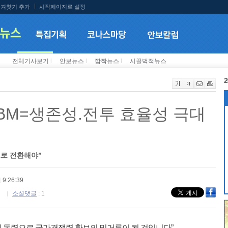
겨찾기 추가
시작페이지로 설정
전체기사보기
l
안보뉴스
l
깜짝뉴스
l
시끌벅적뉴스
2
ICBM=생존성.전투 효율성 극대
로 전환해야”
 9:26:39
소셜댓글
: 1
의 동력으로 국가경쟁력 확보의 밑거름이 될 것입니다”