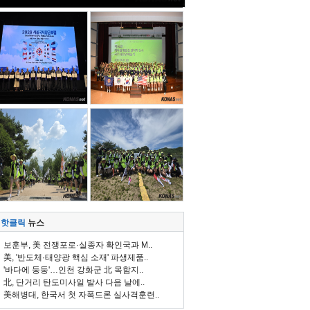
핫클릭
뉴스
보훈부, 美 전쟁포로·실종자 확인국과 M..
美, '반도체·태양광 핵심 소재' 파생제품..
'바다에 둥둥'…인천 강화군 北 목함지..
北, 단거리 탄도미사일 발사 다음 날에..
美해병대, 한국서 첫 자폭드론 실사격훈련..