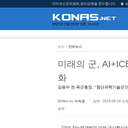
인터넷신문위원회 윤리강령을 준수합니다
즐
뉴스 >
안보뉴스
미래의 군, AI+
화
김용우 전 육군총장, “첨단과학기술군으
Written by.
이숙경
입력 : 2019-09-18 오전
공유:
“군의 AI능력개발은 미래 군사혁신