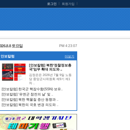
로그인
회원가입
026.8.8 토요일
PM 4:23:08
안보칼럼
더보기
[안보칼럼] 북한‘정찰정보총
국’임무 확대 의도와 ..
김정은은 2026년 7월 9일 노동
당 중앙군사위원회 제9기 제1
차 ..
[안보칼럼] 한국군 핵잠수함(SSN) 보유..
[안보칼럼] ‘유엔군 참전의 날’ 및 ..
[안보칼럼] 북한 핵물질 증산 동향과 ..
[안보칼럼] 북한의 국호 변경 의도와 ..