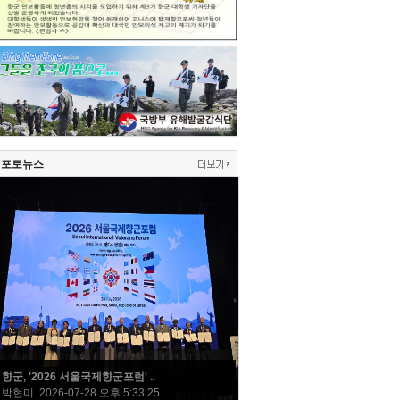
포토뉴스
향군, '2026 서울국제향군포럼' ..
박현미 2026-07-28 오후 5:33:25