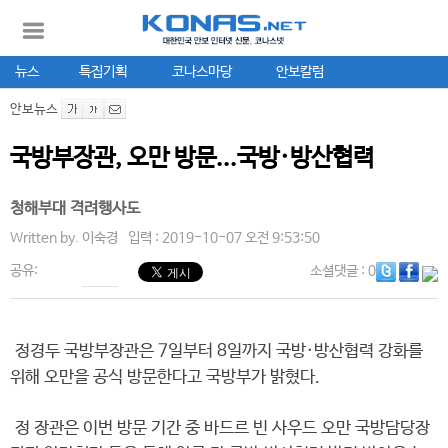
뉴스
특집기획
코나스마당
안보칼럼
안보뉴스
국방부장관, 오만 방문...국방·방산협력
청해부대 격려행사도
Written by.
이숙경
입력 : 2019-10-07 오전 9:53:50
공유:
소셜댓글
: 0
정경두 국방부장관은 7일부터 8일까지 국방·방산협력 강화를
위해 오만을 공식 방문한다고 국방부가 밝혔다.
정 장관은 이번 방문 기간 중 바드르 빈 사우드 오만 국방담당장