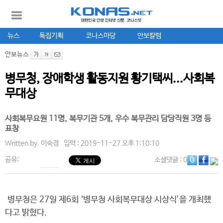
뉴스
특집기획
코나스마당
안보칼럼
안보뉴스
병무청, 장애학생 활동지원 황기택씨...사회복
무대상
사회복무요원 11명, 복무기관 5개, 우수 복무관리 담당직원 3명 등
표창
Written by.
이숙경
입력 : 2019-11-27 오후 1:10:10
공유:
소셜댓글
: 0
병무청은 27일 제6회 ‘병무청 사회복무대상 시상식’을 개최했
다고 밝혔다.